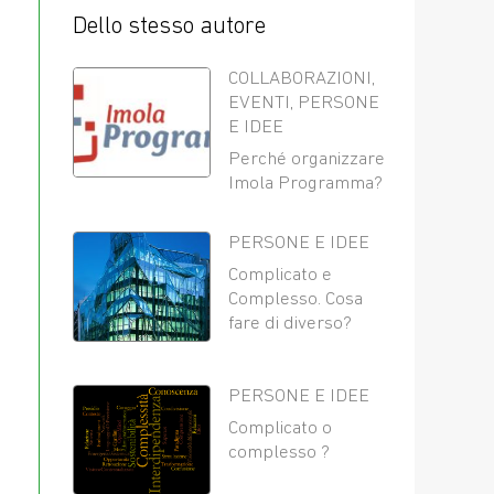
Dello stesso autore
COLLABORAZIONI
,
EVENTI
,
PERSONE
E IDEE
Perché organizzare
Imola Programma?
PERSONE E IDEE
Complicato e
Complesso. Cosa
fare di diverso?
PERSONE E IDEE
Complicato o
complesso ?