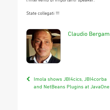
l’intervento di importanti speaker.
State collegati !!!
Claudio Bergam
Imola shows JBI4cics, JBI4corba
and NetBeans Plugins at JavaOne