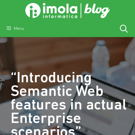
Vai
al
contenuto
Menu
“Introducing
Semantic Web
features in actual
Enterprise
scenarios”