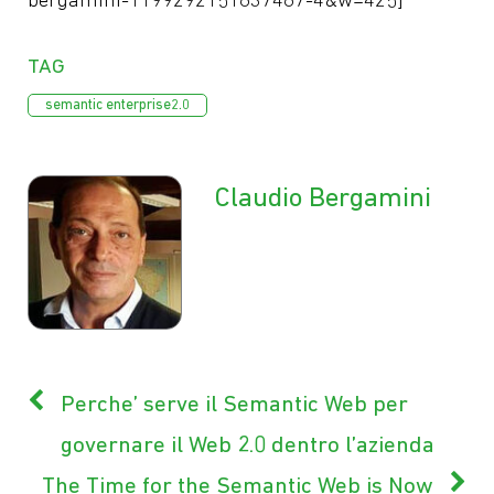
bergamini-1199292151637467-4&w=425]
Tag
semantic enterprise2.0
Claudio Bergamini
Perche’ serve il Semantic Web per
governare il Web 2.0 dentro l’azienda
The Time for the Semantic Web is Now