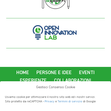
HOME
PERSONE E IDEE
EVENTI
ESPERIENZE
COLLABORAZIONI
Gestisci Consenso Cookie
La nostra azienda
Usiamo cookie per ottimizzare il nostro sito web ed i nostri servizi.
Lavorare a Imola Informatica
Contatti
Sito protetto da reCAPTCHA -
Privacy
e
Termini di servizio
di Google
Privacy Policy