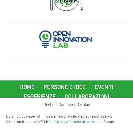
HOME
PERSONE E IDEE
EVENTI
ESPERIENZE
COLLABORAZIONI
Gestisci Consenso Cookie
La nostra azienda
Usiamo cookie per ottimizzare il nostro sito web ed i nostri servizi.
Lavorare a Imola Informatica
Contatti
Sito protetto da reCAPTCHA -
Privacy
e
Termini di servizio
di Google
Privacy Policy