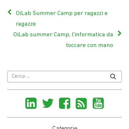
OiLab Summer Camp per ragazzi e
ragazze
OiLab summer Camp, l’informatica da
toccare con mano
Ricerca
per:
Share
Share
Share
Share
Sha
on
on
on
on
on
Categorie