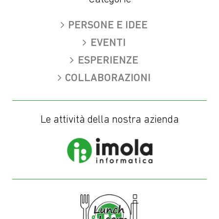
LinkedIn
X
Facebook
Rss
You
(Twitter)
PERSONE E IDEE
EVENTI
ESPERIENZE
COLLABORAZIONI
Le attività della nostra azienda