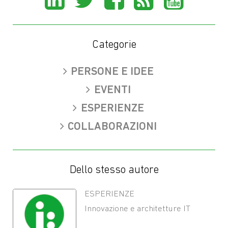
on
on
on
on
on
LinkedIn
X
Facebook
Rss
You
Categorie
(Twitter)
PERSONE E IDEE
EVENTI
ESPERIENZE
COLLABORAZIONI
Dello stesso autore
ESPERIENZE
Innovazione e architetture IT