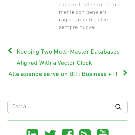
capace di allenare la mia
mente con pensieri,
ragionamenti e idee
sempre nuove!
Keeping Two Multi-Master Databases
Aligned With a Vector Clock
Alle aziende serve un BIT: Business + IT
Ricerca
per:
Share
Share
Share
Share
Sha