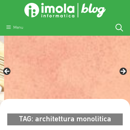
Vai
al
contenuto
Menu
architettura monolitica