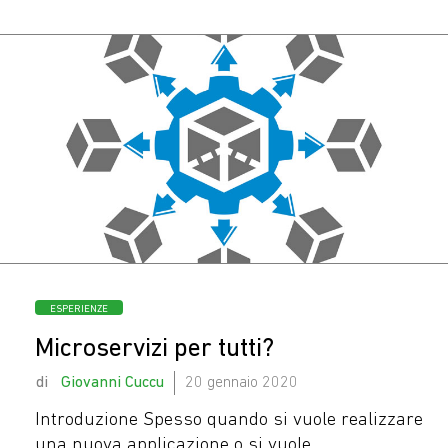
Oggi c’è ancora chi
casca nelle mail di
phishing?
Categorie
ESPERIENZE
Microservizi per tutti?
by
Giovanni Cuccu
20 gennaio 2020
Introduzione Spesso quando si vuole realizzare
una nuova applicazione o si vuole