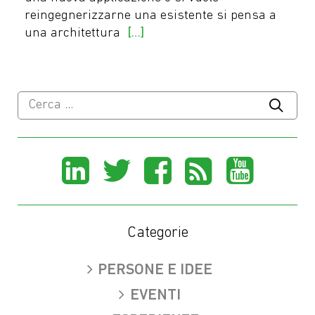
reingegnerizzarne una esistente si pensa a
una architettura
[…]
Ricerca
per:
Share
Share
Share
Share
Sha
on
on
on
on
on
LinkedIn
X
Facebook
Rss
You
Categorie
(Twitter)
PERSONE E IDEE
EVENTI