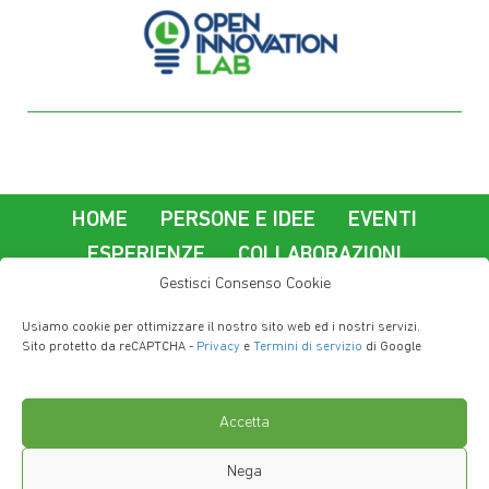
HOME
PERSONE E IDEE
EVENTI
ESPERIENZE
COLLABORAZIONI
Gestisci Consenso Cookie
La nostra azienda
Usiamo cookie per ottimizzare il nostro sito web ed i nostri servizi.
Lavorare a Imola Informatica
Contatti
Sito protetto da reCAPTCHA -
Privacy
e
Termini di servizio
di Google
Privacy Policy
Accetta
Nega
Copyright © 2019 - Imola Informatica S.P.A. - via Selice 66/a 40026 Imola