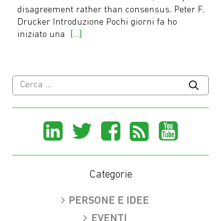
disagreement rather than consensus. Peter F.
Drucker Introduzione Pochi giorni fa ho
iniziato una
[…]
Ricerca
per:
Share
Share
Share
Share
Sha
on
on
on
on
on
LinkedIn
X
Facebook
Rss
You
Categorie
(Twitter)
PERSONE E IDEE
EVENTI