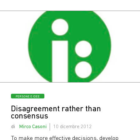
Oggi c’è ancora chi
casca nelle mail di
phishing?
Categorie
PERSONE E IDEE
Disagreement rather than
consensus
by
Mirco Casoni
10 dicembre 2012
To make more effective decisions, develop