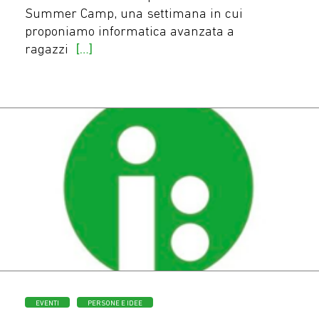
Summer Camp, una settimana in cui
proponiamo informatica avanzata a
ragazzi
[…]
Categorie
EVENTI
PERSONE E IDEE