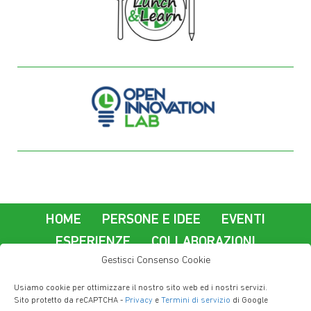
HOME
PERSONE E IDEE
EVENTI
ESPERIENZE
COLLABORAZIONI
Gestisci Consenso Cookie
La nostra azienda
Usiamo cookie per ottimizzare il nostro sito web ed i nostri servizi.
Lavorare a Imola Informatica
Contatti
Sito protetto da reCAPTCHA -
Privacy
e
Termini di servizio
di Google