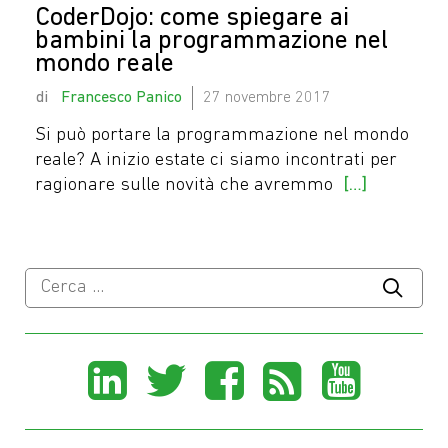
CoderDojo: come spiegare ai
bambini la programmazione nel
mondo reale
by
Francesco Panico
27 novembre 2017
Si può portare la programmazione nel mondo
reale? A inizio estate ci siamo incontrati per
ragionare sulle novità che avremmo
[…]
Ricerca
per:
Share
Share
Share
Share
Sha
on
on
on
on
on