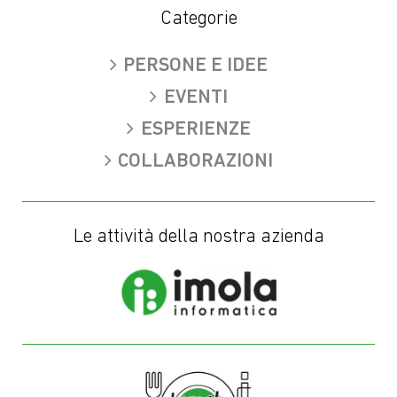
LinkedIn
X
Facebook
Rss
You
Categorie
(Twitter)
PERSONE E IDEE
EVENTI
ESPERIENZE
COLLABORAZIONI
Le attività della nostra azienda