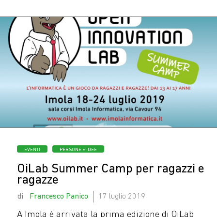
Oggi c’è ancora chi
casca nelle mail di
phishing?
Categorie
EVENTI
PERSONE E IDEE
OiLab Summer Camp per ragazzi e
ragazze
by
Francesco Panico
17 luglio 2019
A Imola è arrivata la prima edizione di OiLab