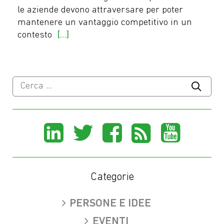
le aziende devono attraversare per poter
mantenere un vantaggio competitivo in un
contesto
[…]
Ricerca
per:
Share
Share
Share
Share
Sha
on
on
on
on
on
LinkedIn
X
Facebook
Rss
You
Categorie
(Twitter)
PERSONE E IDEE
EVENTI