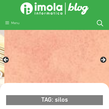
Vai
al
contenuto
Menu
silos