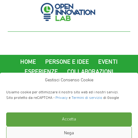
HOME
PERSONE E IDEE
EVENTI
ESPERIENZE
COLLABORAZIONI
Gestisci Consenso Cookie
La nostra azienda
Usiamo cookie per ottimizzare il nostro sito web ed i nostri servizi.
Lavorare a Imola Informatica
Contatti
Sito protetto da reCAPTCHA -
Privacy
e
Termini di servizio
di Google
Privacy Policy
Accetta
Nega
Copyright © 2019 - Imola Informatica S.P.A. - via Selice 66/a 40026 Imola