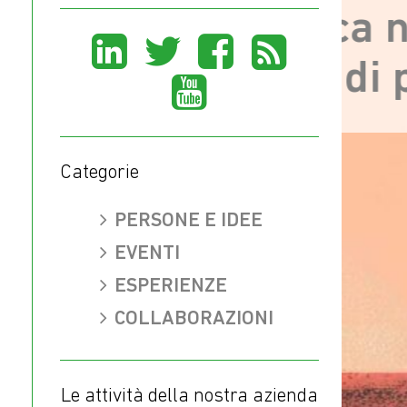
chi casca nelle mail
Share
Share
Share
Share
di phishing?
on
on
Share
on
on
LinkedIn
X
on
Facebook
Rss
(Twitter)
Youtube
Categorie
PERSONE E IDEE
EVENTI
ESPERIENZE
COLLABORAZIONI
Le attività della nostra azienda