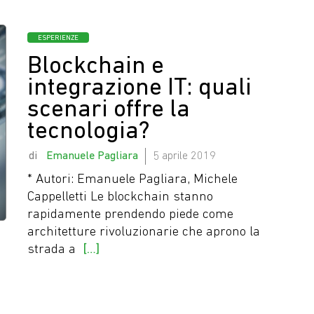
Oggi c’è ancora 
Categorie
ESPERIENZE
Blockchain e
integrazione IT: quali
scenari offre la
tecnologia?
by
Emanuele Pagliara
5 aprile 2019
* Autori: Emanuele Pagliara, Michele
Cappelletti Le blockchain stanno
rapidamente prendendo piede come
architetture rivoluzionarie che aprono la
strada a
[…]