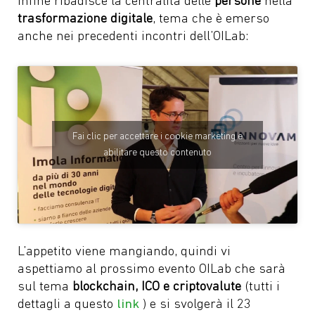
Infine ribadisce la centralità delle
persone
nella
trasformazione digitale
, tema che è emerso
anche nei precedenti incontri dell’OILab:
Fai clic per accettare i cookie marketing e
abilitare questo contenuto
L’appetito viene mangiando, quindi vi
aspettiamo al prossimo evento OILab che sarà
sul tema
blockchain, ICO e criptovalute
(tutti i
dettagli a questo
link
) e si svolgerà il 23