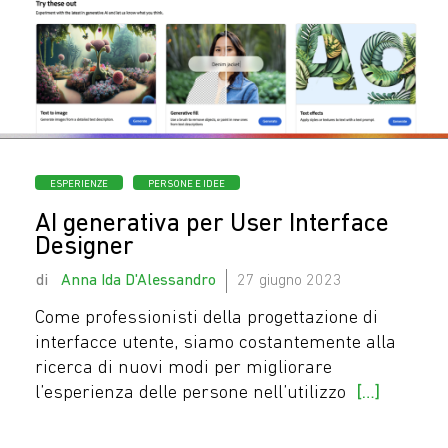
Categorie
ESPERIENZE
PERSONE E IDEE
AI generativa per User Interface
Designer
by
Anna Ida D'Alessandro
27 giugno 2023
Come professionisti della progettazione di
interfacce utente, siamo costantemente alla
ricerca di nuovi modi per migliorare
l’esperienza delle persone nell’utilizzo
[…]