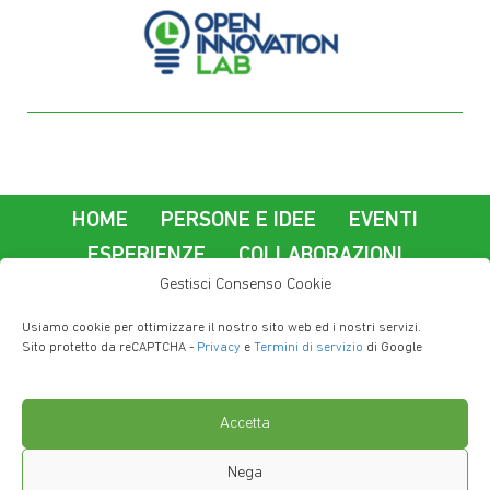
HOME
PERSONE E IDEE
EVENTI
ESPERIENZE
COLLABORAZIONI
Gestisci Consenso Cookie
La nostra azienda
Usiamo cookie per ottimizzare il nostro sito web ed i nostri servizi.
Lavorare a Imola Informatica
Contatti
Sito protetto da reCAPTCHA -
Privacy
e
Termini di servizio
di Google
Privacy Policy
Accetta
Nega
Copyright © 2019 - Imola Informatica S.P.A. - via Selice 66/a 40026 Imola