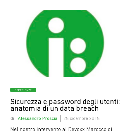
Oggi c’è ancora chi
casca nelle mail di
phishing?
Categorie
ESPERIENZE
Sicurezza e password degli utenti:
anatomia di un data breach
by
Alessandro Proscia
28 dicembre 2018
Nel nostro intervento al Devoxx Marocco di