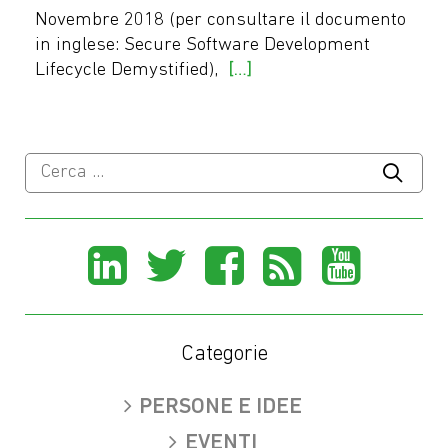
Novembre 2018 (per consultare il documento
in inglese: Secure Software Development
Lifecycle Demystified),
[…]
Ricerca
per:
Share
Share
Share
Share
Sha
on
on
on
on
on
LinkedIn
X
Facebook
Rss
You
Categorie
(Twitter)
PERSONE E IDEE
EVENTI