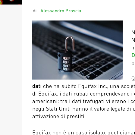
by
Alessandro Proscia
N
N
i
D
p
Q
dati
che ha subito Equifax Inc., una socie
di Equifax, i dati rubati comprendevano i d
americani: tra i dati trafugati vi erano i 
negli Stati Uniti hanno il valore legale di
attivazione di prestiti.
Equifax non è un caso isolato: quotidiana