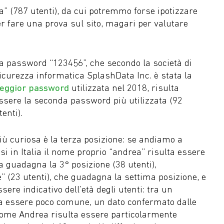
a” (787 utenti), da cui potremmo forse ipotizzare
per fare una prova sul sito, magari per valutare
a password “123456”, che secondo la società di
icurezza informatica SplashData Inc. è stata la
eggior password
utilizzata nel 2018, risulta
ssere la seconda password più utilizzata (92
tenti).
iù curiosa è la terza posizione: se andiamo a
si in Italia il nome proprio “andrea” risulta essere
ca guadagna la 3° posizione (38 utenti),
” (23 utenti), che guadagna la settima posizione, e
sere indicativo dell’età degli utenti: tra un
ta essere poco comune, un dato confermato dalle
l nome Andrea risulta essere particolarmente