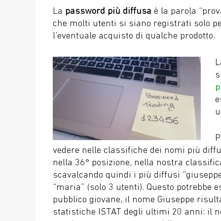
La
password più diffusa
è la parola “prov
che molti utenti si siano registrati solo 
l’eventuale acquisto di qualche prodotto.
L
s
p
e
u
P
vedere nelle classifiche dei nomi più diffu
nella 36° posizione, nella nostra classifi
scavalcando quindi i più diffusi “giuseppe
“maria” (solo 3 utenti). Questo potrebbe es
pubblico giovane, il nome Giuseppe risul
statistiche ISTAT degli ultimi 20 anni: i