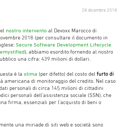
28 dicembre 2018
el
nostro intervento
al Devoxx Marocco di
ovembre 2018 (per consultare il documento in
nglese:
Secure Software Development Lifecycle
emystified
), abbiamo esordito fornendo al nostro
ubblico una cifra: 439 milioni di dollari.
uesta è la
stima
(per difetto) del costo del
furto di
tà americana di monitoraggio del credito. Nel caso
ati personali di circa 145 milioni di cittadini
codici personali dell’assistenza sociale (SSN), che
 una firma, essenziali per l’acquisto di beni o
mente una miriade di siti web e società sono