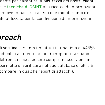
mente per garantire la
sicurezza dei nostri clienti
elle
tecniche di OSINT
alla ricerca di informazioni
e nuove minacce. Tra i siti che monitoriamo c’è
e utilizzata per la condivisione di informazioni
breach
di verifica
ci siamo imbattuti in una lista di 44858
ducibili ad utenti italiani (per quanti si stiano
 elettronica possa essere compromesso: viene in
 permette di verificare nel suo database di oltre 5
compare in qualche report di attacchi).