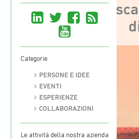
chi casca nelle mail
Share
Share
Share
Share
di phishing?
on
on
Share
on
on
LinkedIn
X
on
Facebook
Rss
(Twitter)
Youtube
Categorie
PERSONE E IDEE
EVENTI
ESPERIENZE
COLLABORAZIONI
Le attività della nostra azienda