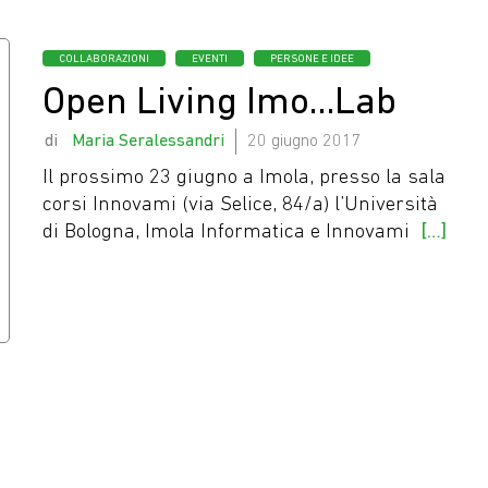
Oggi c’è ancora 
Categorie
COLLABORAZIONI
EVENTI
PERSONE E IDEE
Open Living Imo…Lab
by
Maria Seralessandri
20 giugno 2017
Il prossimo 23 giugno a Imola, presso la sala
corsi Innovami (via Selice, 84/a) l’Università
di Bologna, Imola Informatica e Innovami
[…]