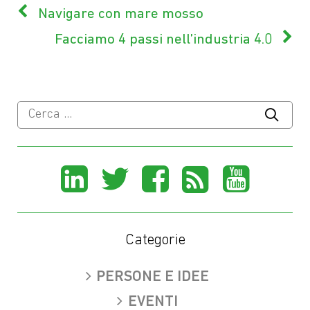
Navigare con mare mosso
Facciamo 4 passi nell’industria 4.0
Ricerca
per:
Share
Share
Share
Share
Sha
on
on
on
on
on
LinkedIn
X
Facebook
Rss
You
Categorie
(Twitter)
PERSONE E IDEE
EVENTI