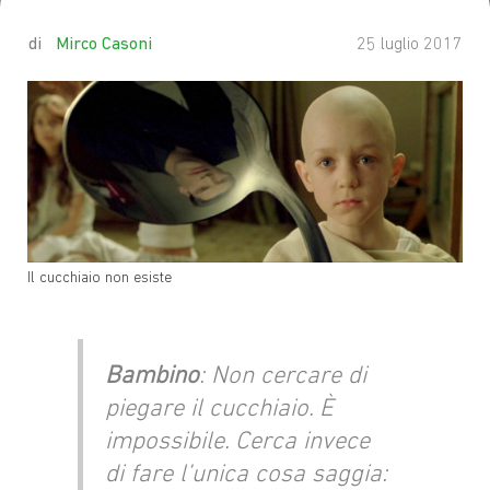
by
Mirco Casoni
25 luglio 2017
Il cucchiaio non esiste
Bambino
: Non cercare di
piegare il cucchiaio. È
impossibile. Cerca invece
di fare l’unica cosa saggia: