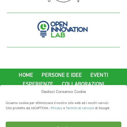
HOME
PERSONE E IDEE
EVENTI
ESPERIENZE
COLLABORAZIONI
Gestisci Consenso Cookie
La nostra azienda
Usiamo cookie per ottimizzare il nostro sito web ed i nostri servizi.
Lavorare a Imola Informatica
Contatti
Sito protetto da reCAPTCHA -
Privacy
e
Termini di servizio
di Google
Privacy Policy