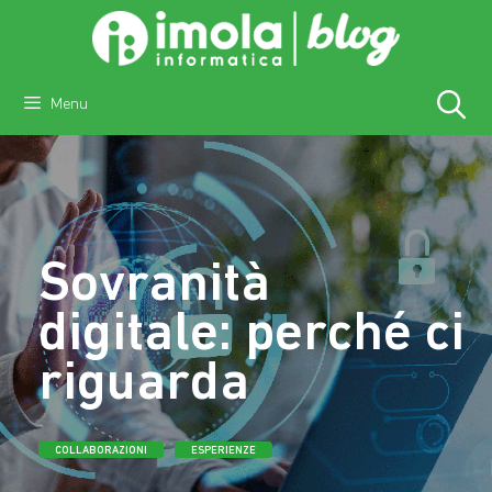
Vai
al
contenuto
Menu
Sovranità
digitale: perché ci
riguarda
COLLABORAZIONI
ESPERIENZE