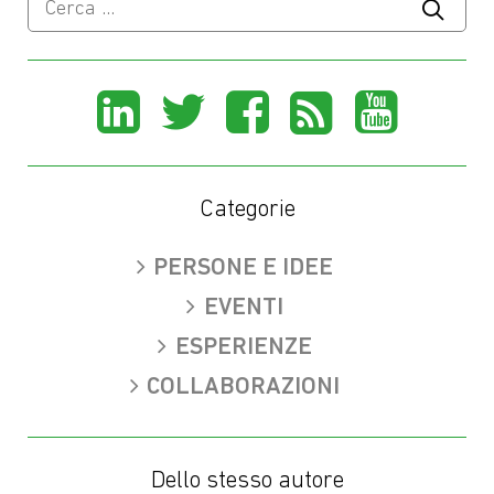
per:
Share
Share
Share
Share
Sha
on
on
on
on
on
LinkedIn
X
Facebook
Rss
You
Categorie
(Twitter)
PERSONE E IDEE
EVENTI
ESPERIENZE
COLLABORAZIONI
Dello stesso autore