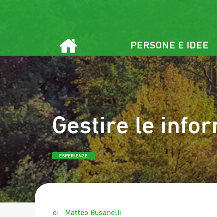
Vai
al
contenuto
PERSONE E IDEE
Gestire le info
ESPERIENZE
by
Matteo Busanelli