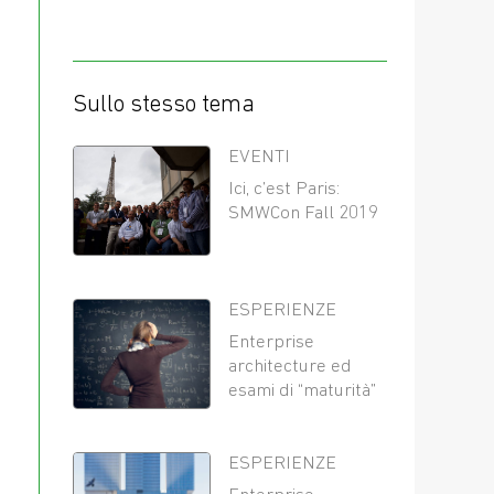
Sullo stesso tema
EVENTI
Ici, c’est Paris:
SMWCon Fall 2019
ESPERIENZE
Enterprise
architecture ed
esami di “maturità”
ESPERIENZE